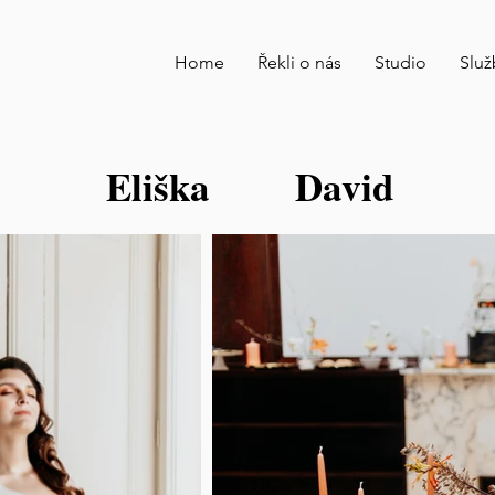
Home
Řekli o nás
Studio
Služ
Eliška
David