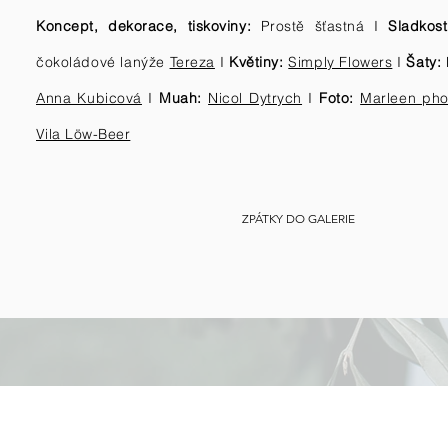
Koncept, dekorace, tiskoviny:
Prostě šťastná I
Sladkost
čokoládové lanýže
Tereza
I
Květiny:
Simply Flowers
I
Šaty:
Anna Kubicová
I
Muah:
Nicol Dytrych
I
Foto:
Marleen pho
Vila Löw-Beer
ZPÁTKY DO GALERIE