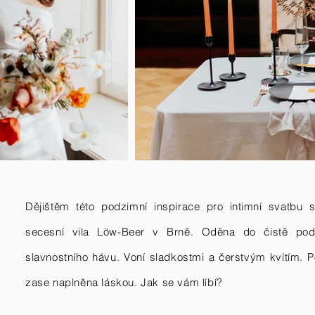
Dějištěm této podzimní
inspirace pro intimní svatbu 
secesní vila Löw
-B
eer v Brně. Oděna do čistě pod
slavnostního hávu. Voní sladkostmi a čerstvým kvítím. 
zase naplněna láskou. Jak se vám líbí?