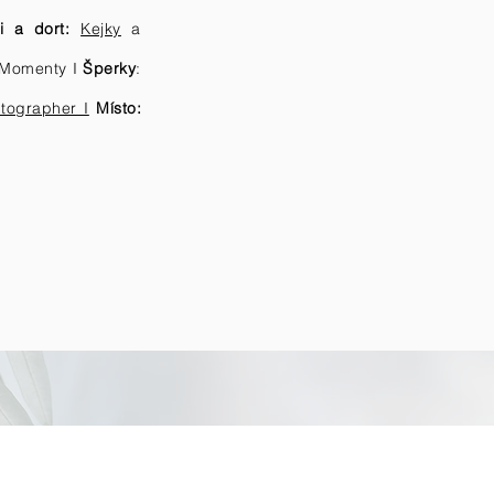
i a dort:
Kejky
a
Momenty I
Šperky
:
tographer I
Místo
: