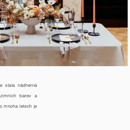
se stala n
ádherná
zimních barev a
Po mnoha letech je