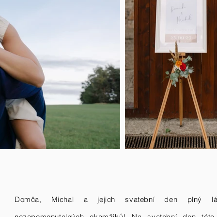
Domča,
Michal a jejich svatební den plný l
nezapomenutelných okamžiků! Na svatební den této