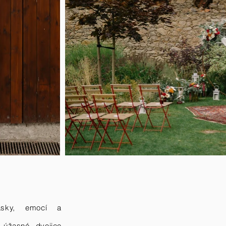
ásky, emocí a
 úžasné dvojice