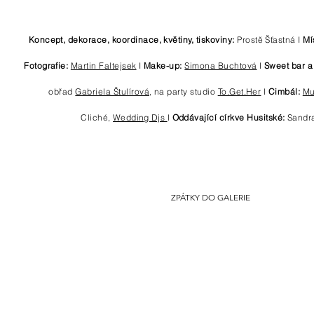
Koncept, dekorace, koordinace, květiny, tiskoviny:
Prost
ě
Šťastná I
Mí
Fotografie:
Martin Faltejsek
I
Make-up:
Simona Buchtová
I
Sweet bar a
obřad
Gabriela Štulírová
, na party studio
To.Get.Her
I
Cimbál:
Mu
Cliché,
Wedding Djs
I
Oddávající církve Husitské:
Sandra
ZPÁTKY DO GALERIE